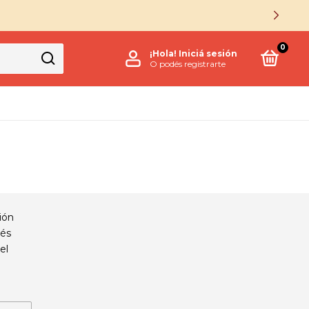
0
¡Hola!
Iniciá sesión
O podés registrarte
ión
és
el