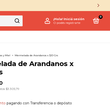
0
¡Hola!
Iniciá sesión
O podés registrarte
s y Miel
>
Mermelada de Arandanos x 320 Grs
lada de Arandanos x
s
0
stos
$3.305,79
nto
pagando con Transferencia o depósito