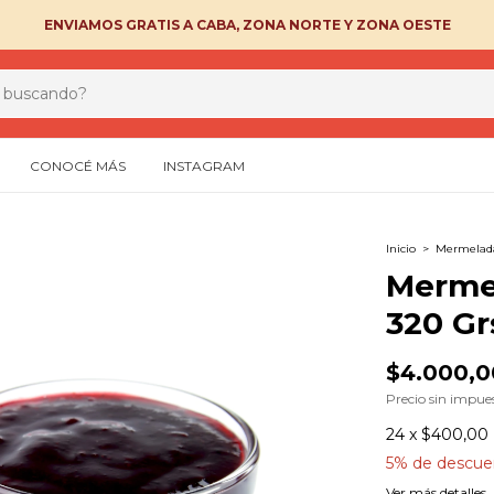
ENVIAMOS GRATIS A CABA, ZONA NORTE Y ZONA OESTE
CONOCÉ MÁS
INSTAGRAM
Inicio
>
Mermelada
Merme
320 Gr
$4.000,0
Precio sin impue
24
x
$400,00
5% de descue
Ver más detalles