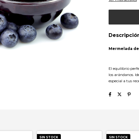
Descripció
Mermelada de 
El equilibrio per
los arándanos. I
especial a tus rece
SIN STOCK
SIN STOCK