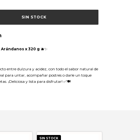
n
Arándanos x 320 g
🫐✨
fecto entre dulzura y acidez, con todo el sabor natural de
deal para untar, acompañar postres o darle un toque
tas. ¡Deliciosa y lista para disfrutar! ✅🍽️
SIN STOCK