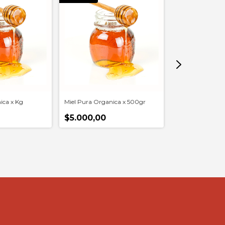
SIN STOCK
ica x Kg
Miel Pura Organica x 500gr
Mermelada de Fru
$5.000,00
$3.500,00