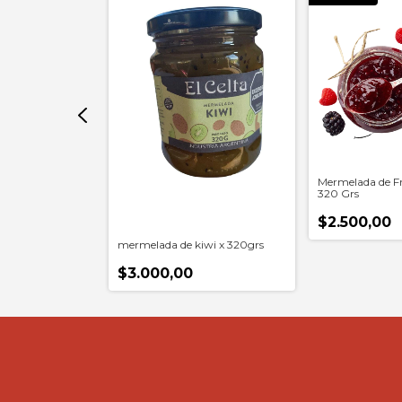
ora x 320 Grs
Mermelada de Fr
320 Grs
$2.500,00
mermelada de kiwi x 320grs
$3.000,00